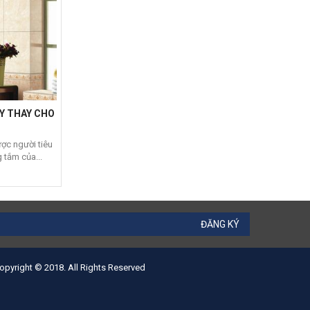
ÂY THAY CHO
ợc người tiêu
 tắm của...
ĐĂNG KÝ
opyright © 2018. All Rights Reserved