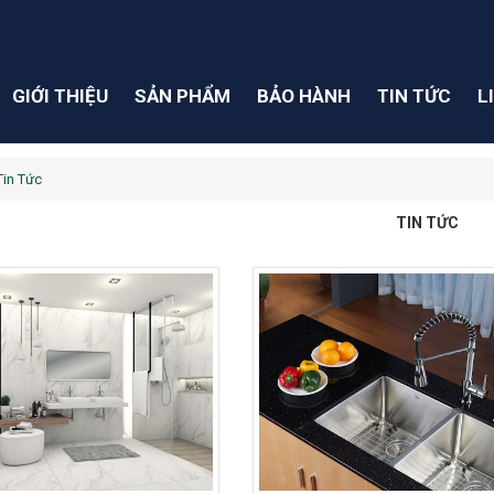
GIỚI THIỆU
SẢN PHẨM
BẢO HÀNH
TIN TỨC
L
Tin Tức
TIN TỨC