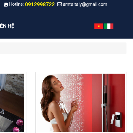
0912998722
amtsitaly@gmail.com
|
Hotline:
IÊN HỆ