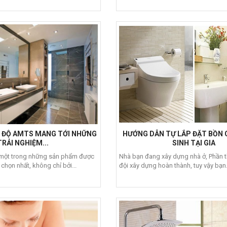
T ĐỘ AMTS MANG TỚI NHỮNG
HƯỚNG DẪN TỰ LẮP ĐẶT BỒN 
TRẢI NGHIỆM...
SINH TẠI GIA
một trong những sản phẩm được
Nhà bạn đang xây dựng nhà ở, Phần 
 chọn nhất, không chỉ bởi...
đội xây dựng hoàn thành, tuy vậy bạn.