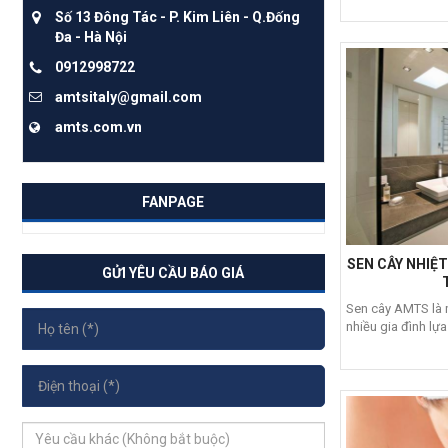
Số 13 Đông Tác - P. Kim Liên - Q.Đống
Đa - Hà Nội
0912998722
amtsitaly@gmail.com
amts.com.vn
FANPAGE
SEN CÂY NHIỆ
GỬI YÊU CẦU BÁO GIÁ
Sen cây AMTS là 
nhiều gia đình lựa