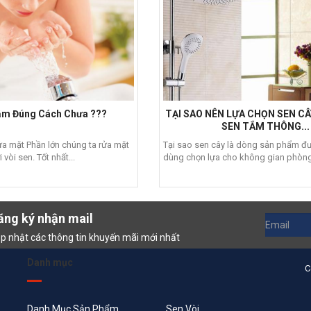
ắm Đúng Cách Chưa ???
TẠI SAO NÊN LỰA CHỌN SEN C
SEN TẮM THÔNG...
ửa mặt Phần lớn chúng ta rửa mặt
Tại sao sen cây là dòng sản phẩm đư
vòi sen. Tốt nhất...
dùng chọn lựa cho không gian phòng
ăng ký nhận mail
p nhật các thông tin khuyến mãi mới nhất
Danh mục
C
Danh Mục Sản Phẩm
Sen Vòi