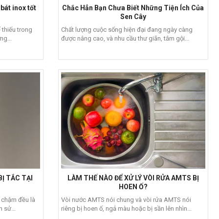
bát inox tốt
Chắc Hẳn Bạn Chưa Biết Những Tiện Ích Của
Sen Cây
 thiếu trong
Chất lượng cuộc sống hiện đại đang ngày càng
ng...
được nâng cao, và nhu cầu thư giãn, tắm gội...
Ị TẮC TẠI
LÀM THẾ NÀO ĐỂ XỬ LÝ VÒI RỬA AMTS BỊ
HOEN Ố?
 chậm đều là
Vòi nước AMTS nói chung và vòi rửa AMTS nói
 sử...
riêng bị hoen ố, ngả màu hoặc bị sần lên nhìn...