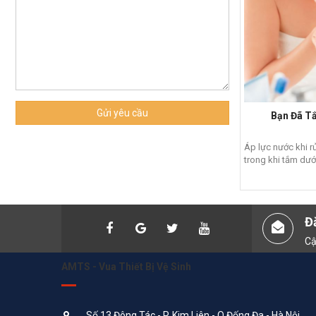
Gửi yêu cầu
Bạn Đã T
Áp lực nước khi r
trong khi tắm dưới 
Đ
Cậ
AMTS - Vua Thiết Bị Vệ Sinh
Số 13 Đông Tác - P. Kim Liên - Q.Đống Đa - Hà Nội