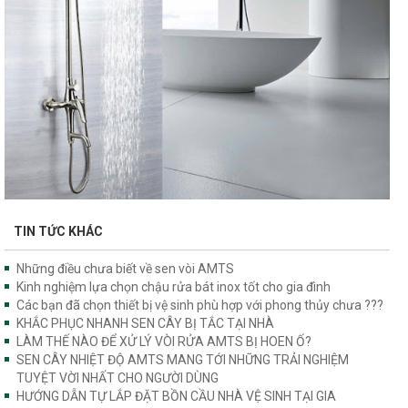
TIN TỨC KHÁC
Những điều chưa biết về sen vòi AMTS
Kinh nghiệm lựa chọn chậu rửa bát inox tốt cho gia đình
Các bạn đã chọn thiết bị vệ sinh phù hợp với phong thủy chưa ???
KHẮC PHỤC NHANH SEN CÂY BỊ TẮC TẠI NHÀ
LÀM THẾ NÀO ĐỂ XỬ LÝ VÒI RỬA AMTS BỊ HOEN Ố?
SEN CÂY NHIỆT ĐỘ AMTS MANG TỚI NHỮNG TRẢI NGHIỆM
TUYỆT VỜI NHẤT CHO NGƯỜI DÙNG
HƯỚNG DẪN TỰ LẮP ĐẶT BỒN CẦU NHÀ VỆ SINH TẠI GIA