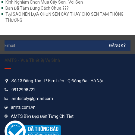
Kinh Nghiệm Chọn Mua Cây Sen , Vòi Sen
Bạn Đã Tắm Đúng Cách Chưa ???
TẠI SAO NÊN LỰA CHỌN SEN CÂY THAY CHO SEN TẮM THÔNG
THƯỜNG
ĐĂNG KÝ
AMTS - Vua Thiết Bị Vệ Sinh
Số 13 Đông Tác - P. Kim Liên - Q.Đống Đa - Hà Nội
0912998722
amtsitaly@gmail.com
amts.com.vn
AMTS Bền Đẹp Đến Từng Chi Tiết