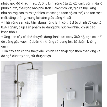
nhiều góc độ khác nhau, đường kính rộng ( từ 20-25 cm), với nhiều lỗ
phun nước, tỏa rộng bao phủ trên 1 diện tích lớn, tạo ra hiệu ứng
như những cơn mưa tự nhiên, massage toàn bộ cơ thể, xoa tan mệt
mỏi, căng thẳng, mang lại cảm giác sảng khoái.
+ Thân ống sen cây tắm đứng nóng lạnh có thể điều chỉnh độ cao từ
0.8- 1.25m, giúp sản phẩm sử dụng phù hợp với nhiều chiều cao
khác nhau.
+ Ống sen cây có thể chuyển động linh hoạt xoay 360 độ, bạn có thể
dễ dàng gập vào một bên khi không sử dụng tới , tiết kiệm không
gian.
+ Cài tay sen có thể trượt điều chỉnh cao thấp dọc theo thân ống và
độ ngả của tay sen, rất thuận tiện.