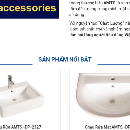
mang thương hiệu
AMTS
từ sen 
tắm đều mang trong mình một n
sử dụng.
Với nguyên tắc
“Chất Lượng”
hàn
giám sát chặt chẽ và nghiêm ngặt
làm hài lòng người tiêu dùng Việ
SẢN PHẨM NỔI BẬT
u Rửa AMTS -DP-2327
Chậu Rửa Mặt AMTS -D