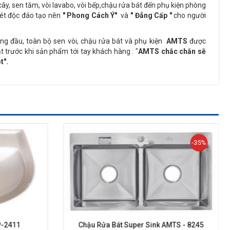
cây, sen tắm, vòi lavabo, vòi bếp,chậu rửa bát đến phụ kiện phòng
ét độc đáo tạo nên
" Phong Cách Ý"
và
" Đẳng Cấp "
cho người
g đầu, toàn bộ sen vòi, chậu rửa bát và phụ kiện
AMTS
được
 trước khi sản phẩm tới tay khách hàng : "
AMTS chắc chắn sẽ
t".
-35%
P-2411
Chậu Rửa Bát Super Sink AMTS - 8245