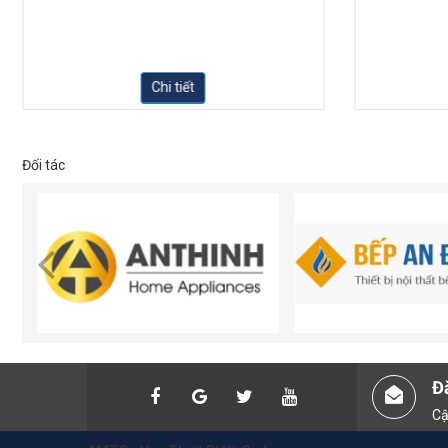
Chi tiết
Đối tác
Đ
Cậ