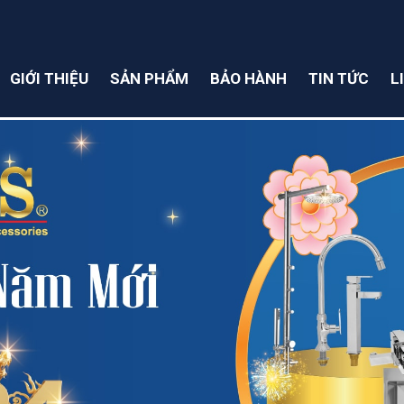
GIỚI THIỆU
SẢN PHẨM
BẢO HÀNH
TIN TỨC
L