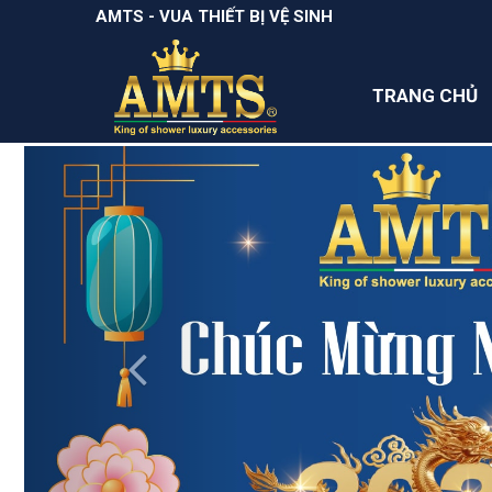
AMTS - VUA THIẾT BỊ VỆ SINH
TRANG CHỦ
Previous