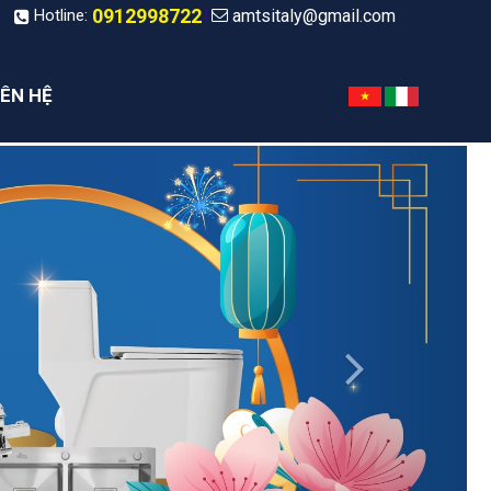
0912998722
amtsitaly@gmail.com
|
Hotline:
IÊN HỆ
Next