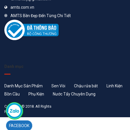
amts.com.vn
AMTS Bền Đẹp Đến Từng Chi Tiết
Danh mục
Danh Mục Sản Phẩm
Sen Vòi
Chậu rửa bát
Linh Kiện
Bồn Cầu
Phụ Kiện
Nước Tẩy Chuyên Dụng
Copyright © 2018. All Rights
Reserved
FACEBOOK