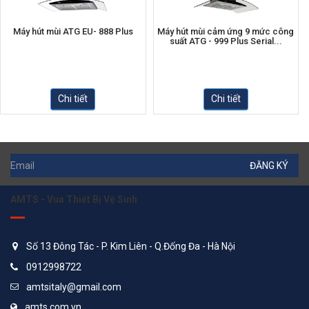
Máy hút mùi ATG EU- 888 Plus
Máy hút mùi cảm ứng 9 mức công
suất ATG - 999 Plus Serial...
Chi tiết
Chi tiết
ĐĂNG KÝ
AMTS - Vua Thiết Bị Vệ Sinh
Số 13 Đông Tác - P. Kim Liên - Q.Đống Đa - Hà Nội
0912998722
amtsitaly@gmail.com
amts.com.vn