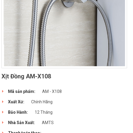
Xịt Đồng AM-X108
Mã sản phẩm:
AM - X108
Xuất Xứ:
Chính Hãng
Bảo Hành:
12 Tháng
Nhà Sản Xuất:
AMTS