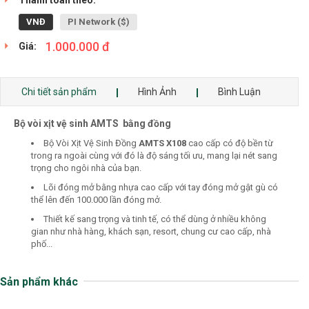
Thanh toán theo:
VNĐ
PI Network ($)
1.000.000 đ
Giá:
Chi tiết sản phẩm
Hình Ảnh
Bình Luận
Bộ vòi xịt vệ sinh AMTS bằng đồng
Bộ Vòi Xịt Vệ Sinh Đồng
AMTS X108
cao cấp có độ bền từ
trong ra ngoài cùng với đó là độ sáng tối ưu, mang lại nét sang
trọng cho ngôi nhà của bạn.
Lõi đóng mở bằng nhựa cao cấp với tay đóng mở gật gù có
thể lên đến 100.000 lần đóng mở.
Thiết kế sang trọng và tinh tế, có thể dùng ở nhiều không
gian như nhà hàng, khách sạn, resort, chung cư cao cấp, nhà
phố...
Sản phẩm khác