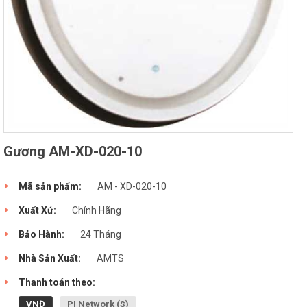
Gương AM-XD-020-10
Mã sản phẩm:
AM - XD-020-10
Xuất Xứ:
Chính Hãng
Bảo Hành:
24 Tháng
Nhà Sản Xuất:
AMTS
Thanh toán theo:
VNĐ
PI Network ($)