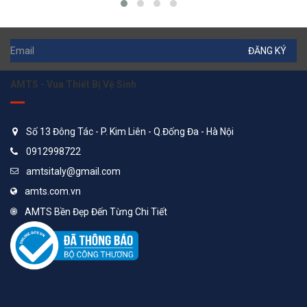
ĐĂNG KÝ
AMTS - Vua Thiết Bị Vệ Sinh
Số 13 Đông Tác - P. Kim Liên - Q.Đống Đa - Hà Nội
0912998722
amtsitaly@gmail.com
amts.com.vn
AMTS Bền Đẹp Đến Từng Chi Tiết