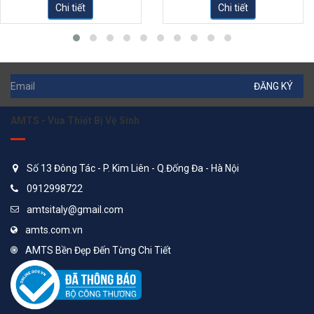
Chi tiết
Chi tiết
ĐĂNG KÝ
AMTS - Vua Thiết Bị Vệ Sinh
Số 13 Đông Tác - P. Kim Liên - Q.Đống Đa - Hà Nội
0912998722
amtsitaly@gmail.com
amts.com.vn
AMTS Bền Đẹp Đến Từng Chi Tiết