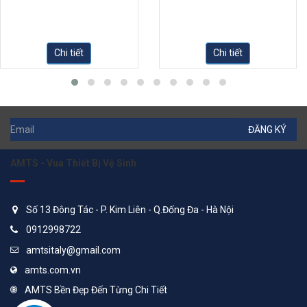
Chi tiết
Chi tiết
ĐĂNG KÝ
AMTS - Vua Thiết Bị Vệ Sinh
Số 13 Đông Tác - P. Kim Liên - Q.Đống Đa - Hà Nội
0912998722
amtsitaly@gmail.com
amts.com.vn
AMTS Bền Đẹp Đến Từng Chi Tiết