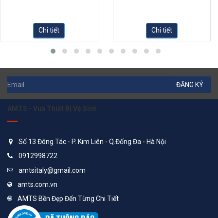
Chi tiết
Chi tiết
ĐĂNG KÝ
AMTS - Vua Thiết Bị Vệ Sinh
Số 13 Đông Tác - P. Kim Liên - Q.Đống Đa - Hà Nội
0912998722
amtsitaly@gmail.com
amts.com.vn
AMTS Bền Đẹp Đến Từng Chi Tiết