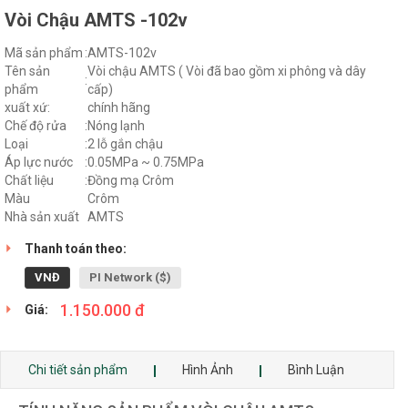
Vòi Chậu AMTS -102v
Mã sản phẩm
:
AMTS-102v
Tên sản
Vòi chậu AMTS ( Vòi đã bao gồm xi phông và dây
:
phẩm
cấp)
xuất xứ:
chính hãng
Chế độ rửa
:
Nóng lạnh
Loại
:
2 lỗ gắn chậu
Áp lực nước
:
0.05MPa ~ 0.75MPa
Chất liệu
:
Đồng mạ Crôm
Màu
Crôm
Nhà sản xuất
AMTS
Thanh toán theo:
VNĐ
PI Network ($)
1.150.000 đ
Giá:
Chi tiết sản phẩm
Hình Ảnh
Bình Luận