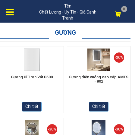
Tên
0
Chất Lượng - Uy Tín - Giá Cạnh
Tranh
GƯƠNG
-30%
Gương Bỉ Trơn Vát B508
Gương điện vuông cao cấp AMTS
- 802
Chi tiết
Chi tiết
-30%
-30%