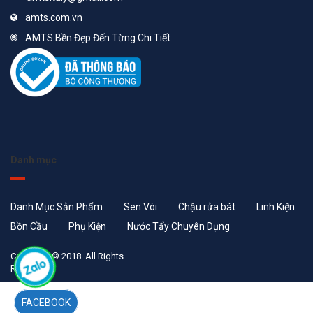
amts.com.vn
AMTS Bền Đẹp Đến Từng Chi Tiết
Danh mục
Danh Mục Sản Phẩm
Sen Vòi
Chậu rửa bát
Linh Kiện
Bồn Cầu
Phụ Kiện
Nước Tẩy Chuyên Dụng
Copyright © 2018. All Rights
Reserved
FACEBOOK