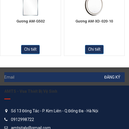
Gương AM-G502
Gương AM-XD-020-10
Chi tiết
Chi tiết
ĐĂNG KÝ
AMTS - Vua Thiết Bị Vệ Sinh
Số 13 Đông Tác - P. Kim Liên - Q.Đống Đa - Hà Nội
0912998722
amtsitaly@gmail.com