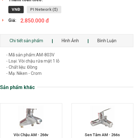
VNĐ
PI Network ($)
2.850.000 đ
Giá:
Chi tiết sản phẩm
Hình Ảnh
Bình Luận
- Mã sản phẩm:AM-803V
- Loại: Vòi chậu rửa mặt 1 lỗ
- Chất liệu: Đồng
- Mạ: Niken - Crom
Sản phẩm khác
Vòi Chậu AM - 266v
Sen Tắm AM - 266s