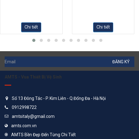
Chi tiết
Chi tiết
ĐĂNG KÝ
AMTS - Vua Thiết Bị Vệ Sinh
Số 13 Đông Tác - P. Kim Liên - Q.Đống Đa - Hà Nội
0912998722
amtsitaly@gmail.com
amts.com.vn
AMTS Bền Đẹp Đến Từng Chi Tiết