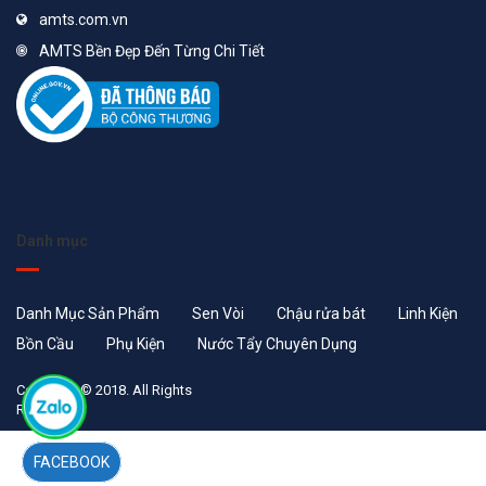
amts.com.vn
AMTS Bền Đẹp Đến Từng Chi Tiết
Danh mục
Danh Mục Sản Phẩm
Sen Vòi
Chậu rửa bát
Linh Kiện
Bồn Cầu
Phụ Kiện
Nước Tẩy Chuyên Dụng
Copyright © 2018. All Rights
Reserved
FACEBOOK