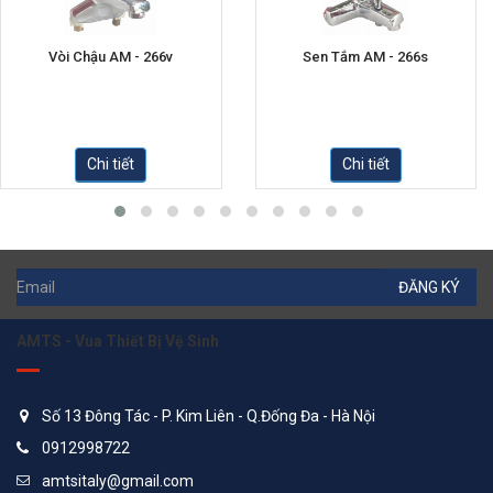
Vòi Chậu AM - 266v
Sen Tắm AM - 266s
Chi tiết
Chi tiết
ĐĂNG KÝ
AMTS - Vua Thiết Bị Vệ Sinh
Số 13 Đông Tác - P. Kim Liên - Q.Đống Đa - Hà Nội
0912998722
amtsitaly@gmail.com