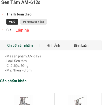
Sen Tắm AM-612s
Thanh toán theo:
VNĐ
PI Network ($)
Liên hệ
Giá:
Chi tiết sản phẩm
Hình Ảnh
Bình Luận
- Mã sản phẩm:AM-612s
- Loại: Sen tắm
- Chất liệu: Đồng
- Mạ: Niken - Crom
Sản phẩm khác