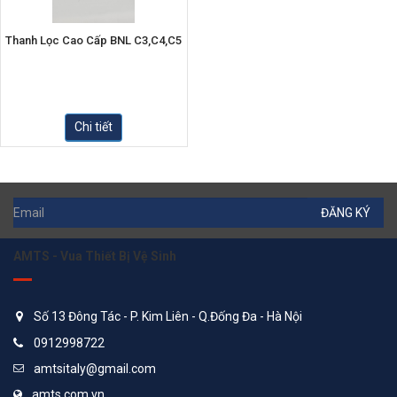
Thanh Lọc Cao Cấp BNL C3,C4,C5
Chi tiết
ĐĂNG KÝ
AMTS - Vua Thiết Bị Vệ Sinh
Số 13 Đông Tác - P. Kim Liên - Q.Đống Đa - Hà Nội
0912998722
amtsitaly@gmail.com
amts.com.vn