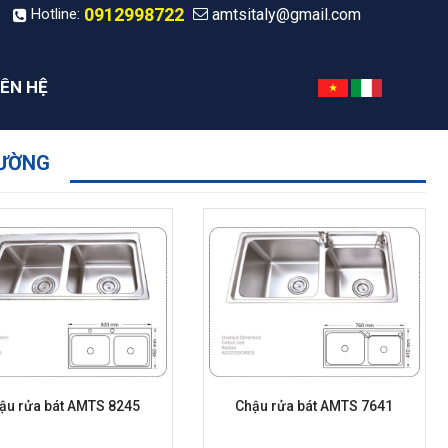
0912998722
amtsitaly@gmail.com
|
Hotline:
IÊN HỆ
HƯỜNG
ậu rửa bát AMTS 8245
Chậu rửa bát AMTS 7641