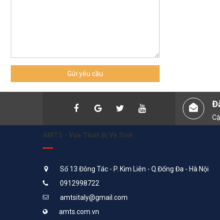
Gửi yêu cầu
Đ
Cậ
AMTS - Vua Thiết Bị Vệ Sinh
Số 13 Đông Tác - P. Kim Liên - Q.Đống Đa - Hà Nội
0912998722
amtsitaly@gmail.com
amts.com.vn