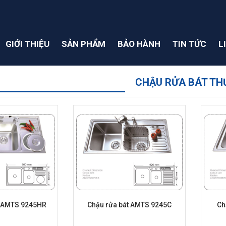
GIỚI THIỆU
SẢN PHẨM
BẢO HÀNH
TIN TỨC
L
CHẬU RỬA BÁT T
t AMTS 9245HR
Chậu rửa bát AMTS 9245C
Ch