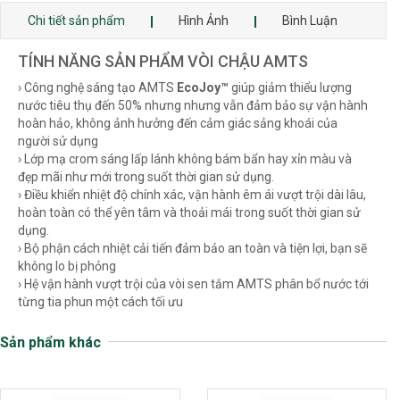
Chi tiết sản phẩm
Hình Ảnh
Bình Luận
TÍNH NĂNG SẢN PHẨM VÒI CHẬU AMTS
› Công nghệ sáng tạo AMTS
EcoJoy™
giúp giảm thiểu lượng
nước tiêu thụ đến 50% nhưng nhưng vẫn đảm bảo sự vận hành
hoàn hảo, không ảnh hưởng đến cảm giác sảng khoái của
người sử dụng
› Lớp mạ crom sáng lấp lánh không bám bẩn hay xỉn màu và
đẹp mãi như mới trong suốt thời gian sử dụng.
› Điều khiển nhiệt độ chính xác, vận hành êm ái vượt trội dài lâu,
hoàn toàn có thể yên tâm và thoải mái trong suốt thời gian sử
dụng.
› Bộ phận cách nhiệt cải tiến đảm bảo an toàn và tiện lợi, bạn sẽ
không lo bị phỏng
› Hệ vận hành vượt trội của vòi sen tắm AMTS phân bổ nước tới
từng tia phun một cách tối ưu
Sản phẩm khác