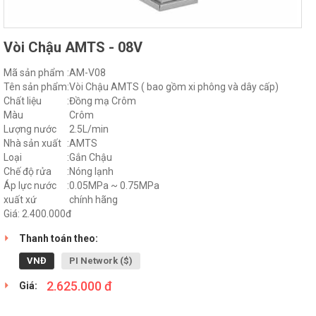
Vòi Chậu AMTS - 08V
Mã sản phẩm
:
AM-V08
Tên sản phẩm
:
Vòi Chậu AMTS ( bao gồm xi phông và dây cấp)
Chất liệu
:
Đồng mạ Crôm
Màu
Crôm
Lượng nước
2.5L/min
Nhà sản xuất
:
AMTS
Loại
:
Gắn Chậu
Chế độ rửa
:
Nóng lạnh
Áp lực nước
:
0.05MPa ~ 0.75MPa
xuất xứ
chính hãng
Giá: 2.400.000đ
Thanh toán theo:
VNĐ
PI Network ($)
2.625.000 đ
Giá: