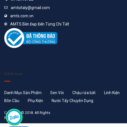
amtsitaly@gmail.com
amts.com.vn
AMTS Bền Đẹp Đến Từng Chi Tiết
Danh mục
Danh Mục Sản Phẩm
Sen Vòi
Chậu rửa bát
Linh Kiện
Bồn Cầu
Phụ Kiện
Nước Tẩy Chuyên Dụng
Copyright © 2018. All Rights
Reserved