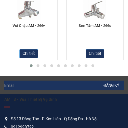
Vòi Chậu AM - 266v
Sen Tắm AM - 266s
Chi tiết
Chi tiết
ĐĂNG KÝ
AMTS - Vua Thiết Bị Vệ Sinh
Số 13 Đông Tác - P. Kim Liên - Q.Đống Đa - Hà Nội
0912998722