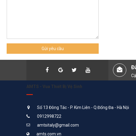
Gửi yêu cầu
Đ
Cậ
AMTS - Vua Thiết Bị Vệ Sinh
Số 13 Đông Tác - P. Kim Liên - Q.Đống Đa - Hà Nội
0912998722
amtsitaly@gmail.com
amts.com.vn