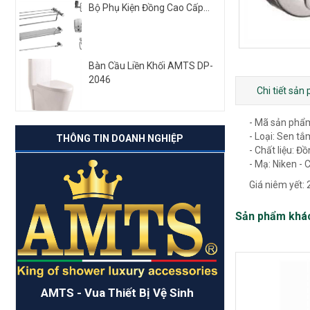
Bộ Phụ Kiện Đồng Cao Cấp...
Bàn Cầu Liền Khối AMTS DP-
2046
Chi tiết sản
- Mã sản phẩ
- Loại: Sen tắ
THÔNG TIN DOANH NGHIỆP
- Chất liệu: Đ
- Mạ: Niken -
Giá niêm yết:
Sản phẩm khá
AMTS - Vua Thiết Bị Vệ Sinh