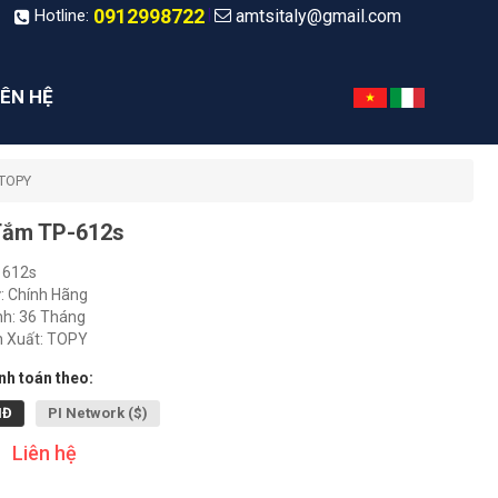
0912998722
amtsitaly@gmail.com
|
Hotline:
IÊN HỆ
 TOPY
Tắm TP-612s
 612s
: Chính Hãng
h: 36 Tháng
 Xuất: TOPY
h toán theo:
NĐ
PI Network ($)
Liên hệ