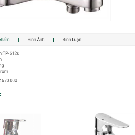
 phẩm
Hình Ảnh
Bình Luận
m:TP-612s
m
ồng
 Crom
 2.670.000
c