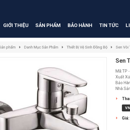
GIỚI THIỆU
SẢN PHẨM
BẢO HÀNH
TIN TỨC
L
Sản phẩm
Danh Mục Sản Phẩm
Thiết Bị Vệ Sinh Đồng Bộ
Sen Vòi
Sen 
Mã:TP -
Xuất Xứ
Bảo Hàn
Nhà Sản
Than
V
Giá: