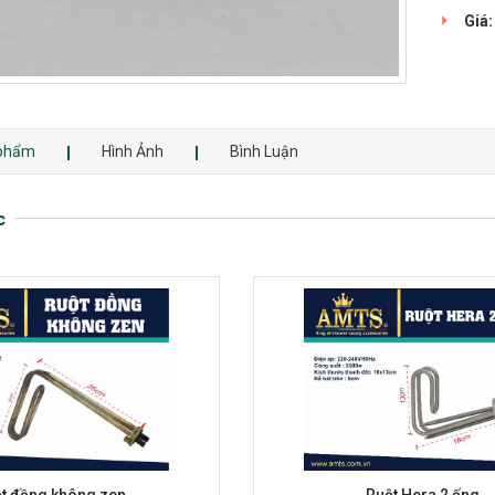
Giá:
 phẩm
Hình Ảnh
Bình Luận
c