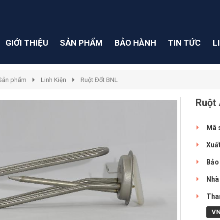
GIỚI THIỆU
SẢN PHẨM
BẢO HÀNH
TIN TỨC
L
Sản phẩm
Linh Kiện
Ruột Đốt BNL
Ruột
Mã 
Xuất
Bảo
Nhà 
Than
V