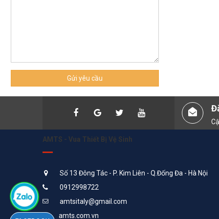
Gửi yêu cầu
Đ
Cậ
AMTS - Vua Thiết Bị Vệ Sinh
Số 13 Đông Tác - P. Kim Liên - Q.Đống Đa - Hà Nội
0912998722
amtsitaly@gmail.com
amts.com.vn