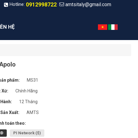
0912998722
amtsitaly@gmail.com
|
Hotline:
IÊN HỆ
 Apolo
sản phẩm:
MS31
 Xứ:
Chính Hãng
 Hành:
12 Tháng
Sản Xuất:
AMTS
h toán theo:
NĐ
PI Network ($)