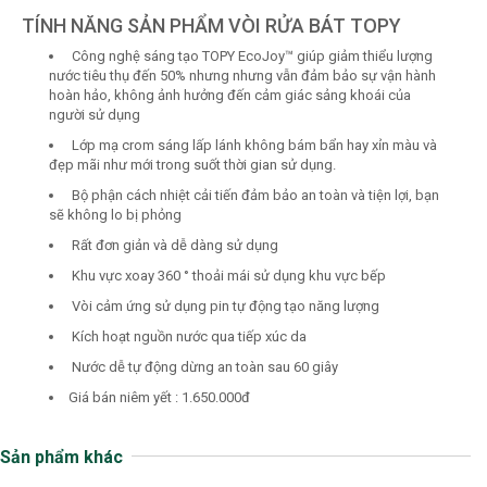
TÍNH NĂNG SẢN PHẨM VÒI RỬA BÁT TOPY
Công nghệ sáng tạo TOPY EcoJoy™ giúp giảm thiểu lượng
nước tiêu thụ đến 50% nhưng nhưng vẫn đảm bảo sự vận hành
hoàn hảo, không ảnh hưởng đến cảm giác sảng khoái của
người sử dụng
Lớp mạ crom sáng lấp lánh không bám bẩn hay xỉn màu và
đẹp mãi như mới trong suốt thời gian sử dụng.
Bộ phận cách nhiệt cải tiến đảm bảo an toàn và tiện lợi, bạn
sẽ không lo bị phỏng
Rất đơn giản và dễ dàng sử dụng
Khu vực xoay 360 ° thoải mái sử dụng khu vực bếp
Vòi cảm ứng sử dụng pin tự động tạo năng lượng
Kích hoạt nguồn nước qua tiếp xúc da
Nước dễ tự động dừng an toàn sau 60 giây
Giá bán niêm yết : 1.650.000đ
Sản phẩm khác