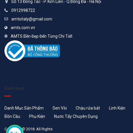
Số 13 Đông Tác - P. Kim Liên - Q.Đống Đa - Hà Nội
0912998722
amtsitaly@gmail.com
amts.com.vn
AMTS Bền Đẹp Đến Từng Chi Tiết
Danh mục
Danh Mục Sản Phẩm
Sen Vòi
Chậu rửa bát
Linh Kiện
Bồn Cầu
Phụ Kiện
Nước Tẩy Chuyên Dụng
Copyright © 2018. All Rights