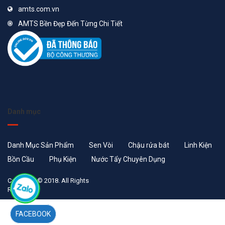
amts.com.vn
AMTS Bền Đẹp Đến Từng Chi Tiết
Danh mục
Danh Mục Sản Phẩm
Sen Vòi
Chậu rửa bát
Linh Kiện
Bồn Cầu
Phụ Kiện
Nước Tẩy Chuyên Dụng
Copyright © 2018. All Rights
Reserved
FACEBOOK