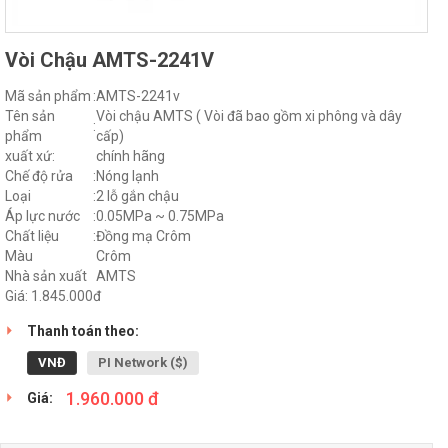
Vòi Chậu AMTS-2241V
Mã sản phẩm
:
AMTS-2241v
Tên sản
Vòi chậu AMTS ( Vòi đã bao gồm xi phông và dây
:
phẩm
cấp)
xuất xứ:
chính hãng
Chế độ rửa
:
Nóng lạnh
Loại
:
2 lỗ gắn chậu
Áp lực nước
:
0.05MPa ~ 0.75MPa
Chất liệu
:
Đồng mạ Crôm
Màu
Crôm
Nhà sản xuất
AMTS
Giá: 1.845.000đ
Thanh toán theo:
VNĐ
PI Network ($)
1.960.000 đ
Giá: