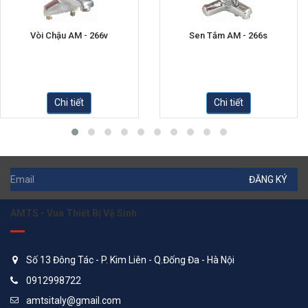
Vòi Chậu AM - 266v
Sen Tắm AM - 266s
Chi tiết
Chi tiết
ĐĂNG KÝ
AMTS - Vua Thiết Bị Vệ Sinh
Số 13 Đông Tác - P. Kim Liên - Q.Đống Đa - Hà Nội
0912998722
amtsitaly@gmail.com