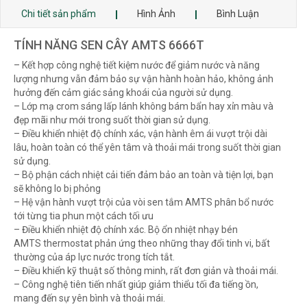
Chi tiết sản phẩm
Hình Ảnh
Bình Luận
TÍNH NĂNG SEN CÂY AMTS 6666T
– Kết hợp công nghệ tiết kiệm nước để giảm nước và năng
lượng nhưng vẫn đảm bảo sự vận hành hoàn hảo, không ảnh
hưởng đến cảm giác sảng khoái của người sử dụng.
– Lớp mạ crom sáng lấp lánh không bám bẩn hay xỉn màu và
đẹp mãi như mới trong suốt thời gian sử dụng.
– Điều khiển nhiệt độ chính xác, vận hành êm ái vượt trội dài
lâu, hoàn toàn có thể yên tâm và thoải mái trong suốt thời gian
sử dụng.
– Bộ phận cách nhiệt cải tiến đảm bảo an toàn và tiện lợi, bạn
sẽ không lo bị phỏng
– Hệ vận hành vượt trội của vòi sen tắm AMTS phân bổ nước
tới từng tia phun một cách tối ưu
– Điều khiển nhiệt độ chính xác. Bộ ổn nhiệt nhạy bén
AMTS thermostat phản ứng theo những thay đổi tinh vi, bất
thường của áp lực nước trong tích tắt.
– Điều khiển kỹ thuật số thông minh, rất đơn giản và thoải mái.
– Công nghệ tiên tiến nhất giúp giảm thiểu tối đa tiếng ồn,
mang đến sự yên bình và thoải mái.