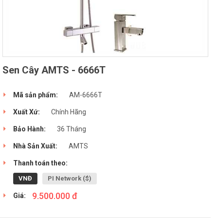
Sen Cây AMTS - 6666T
Mã sản phẩm:
AM-6666T
Xuất Xứ:
Chính Hãng
Bảo Hành:
36 Tháng
Nhà Sản Xuất:
AMTS
Thanh toán theo:
VNĐ
PI Network ($)
9.500.000 đ
Giá: