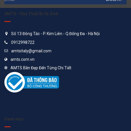
AMTS - Vua Thiết Bị Vệ Sinh
Số 13 Đông Tác - P. Kim Liên - Q.Đống Đa - Hà Nội
0912998722
amtsitaly@gmail.com
amts.com.vn
AMTS Bền Đẹp Đến Từng Chi Tiết
Danh mục