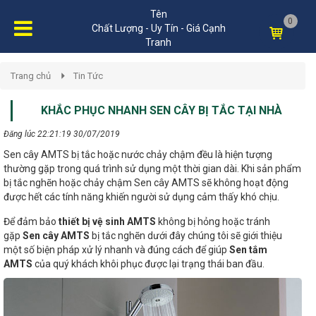
Tên
0
Chất Lượng - Uy Tín - Giá Cạnh
Tranh
Trang chủ
Tin Tức
KHẮC PHỤC NHANH SEN CÂY BỊ TẮC TẠI NHÀ
Đăng lúc 22:21:19 30/07/2019
Sen cây AMTS bị tắc hoặc nước chảy chậm đều là hiện tượng
thường gặp trong quá trình sử dụng một thời gian dài. Khi sản phẩm
bị tắc nghẽn hoặc chảy chậm Sen cây AMTS sẽ không hoạt động
được hết các tính năng khiến người sử dụng cảm thấy khó chịu.
Để đảm bảo
thiết bị vệ sinh AMTS
không bị hỏng hoặc tránh
gặp
Sen cây AMTS
bị tắc nghẽn dưới đây chúng tôi sẽ giới thiệu
một số biện pháp xử lý nhanh và đúng cách để giúp
Sen tắm
AMTS
của quý khách khôi phục được lại trạng thái ban đầu.