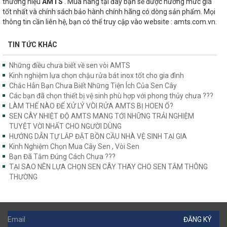
thương hiệu
AMTS
. Mua hàng tại đây bạn sẽ được hưởng mức giá
tốt nhất và chính sách bảo hành chính hãng có dòng sản phẩm. Mọi
thông tin cần liên hệ, bạn có thể truy cập vào website : amts.com.vn.
TIN TỨC KHÁC
Những điều chưa biết về sen vòi AMTS
Kinh nghiệm lựa chọn chậu rửa bát inox tốt cho gia đình
Chắc Hẳn Bạn Chưa Biết Những Tiện Ích Của Sen Cây
Các bạn đã chọn thiết bị vệ sinh phù hợp với phong thủy chưa ???
LÀM THẾ NÀO ĐỂ XỬ LÝ VÒI RỬA AMTS BỊ HOEN Ố?
SEN CÂY NHIỆT ĐỘ AMTS MANG TỚI NHỮNG TRẢI NGHIỆM
TUYỆT VỜI NHẤT CHO NGƯỜI DÙNG
HƯỚNG DẪN TỰ LẮP ĐẶT BỒN CẦU NHÀ VỆ SINH TẠI GIA
Kinh Nghiệm Chọn Mua Cây Sen , Vòi Sen
Bạn Đã Tắm Đúng Cách Chưa ???
TẠI SAO NÊN LỰA CHỌN SEN CÂY THAY CHO SEN TẮM THÔNG
THƯỜNG
ĐĂNG KÝ