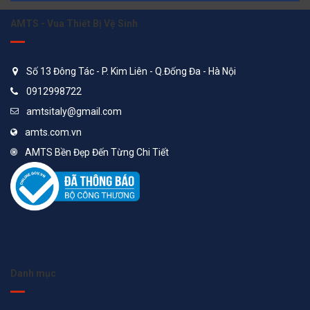
AMTS - Vua Thiết Bị Vệ Sinh
Số 13 Đông Tác - P. Kim Liên - Q.Đống Đa - Hà Nội
0912998722
amtsitaly@gmail.com
amts.com.vn
AMTS Bền Đẹp Đến Từng Chi Tiết
Danh mục