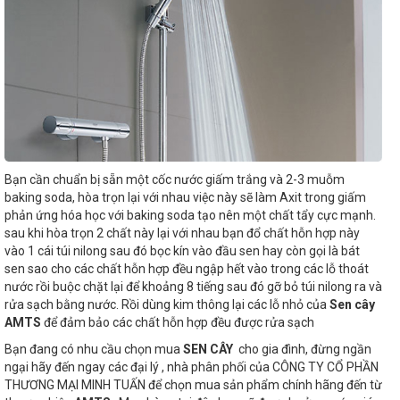
Bạn cần chuẩn bị sẵn một cốc nước giấm trắng và 2-3 muỗm
baking soda, hòa trọn lại với nhau việc này sẽ làm Axit trong giấm
phản ứng hóa học với baking soda tạo nên một chất tẩy cực mạnh.
sau khi hòa trọn 2 chất này lại với nhau bạn đổ chất hỗn hợp này
vào 1 cái túi nilong sau đó bọc kín vào đầu sen hay còn gọi là bát
sen sao cho các chất hỗn hợp đều ngập hết vào trong các lỗ thoát
nước rồi buộc chặt lại để khoảng 8 tiếng sau đó gỡ bỏ túi nilong ra và
rửa sạch bằng nước. Rồi dùng kim thông lại các lỗ nhỏ của
Sen cây
AMTS
để đảm bảo các chất hỗn hợp đều được rửa sạch
Bạn đang có nhu cầu chọn mua
SEN CÂY
cho gia đình, đừng ngần
ngại hãy đến ngay các đại lý , nhà phân phối của CÔNG TY CỔ PHẦN
THƯƠNG MẠI MINH TUẤN để chọn mua sản phẩm chính hãng đến từ