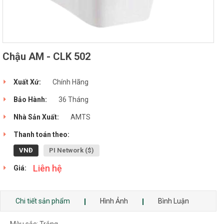
Chậu AM - CLK 502
Xuất Xứ:
Chính Hãng
Bảo Hành:
36 Tháng
Nhà Sản Xuất:
AMTS
Thanh toán theo:
VNĐ
PI Network ($)
Liên hệ
Giá:
Chi tiết sản phẩm
Hình Ảnh
Bình Luận