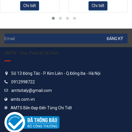
Chi tiết
Chi tiết
ĐĂNG KÝ
AMTS - Vua Thiết Bị Vệ Sinh
Số 13 Đông Tác - P. Kim Liên - Q.Đống Đa - Hà Nội
0912998722
amtsitaly@gmail.com
amts.com.vn
AMTS Bền Đẹp Đến Từng Chi Tiết