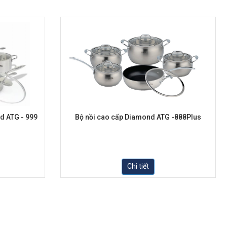
d ATG - 999
Bộ nồi cao cấp Diamond ATG -888Plus
Chi tiết