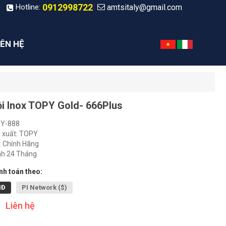
0912998722
amtsitaly@gmail.com
|
Hotline:
IÊN HỆ
i Inox TOPY Gold- 666Plus
Y-888
 xuất: TOPY
: Chính Hãng
nh 24 Tháng
h toán theo:
NĐ
PI Network ($)
Liên hệ