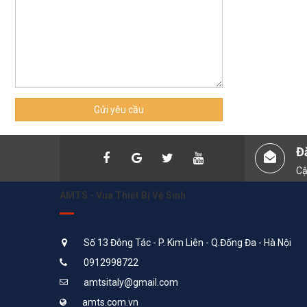
Gửi yêu cầu
Đ
Cậ
AMTS - Vua Thiết Bị Vệ Sinh
Số 13 Đông Tác - P. Kim Liên - Q.Đống Đa - Hà Nội
0912998722
amtsitaly@gmail.com
amts.com.vn