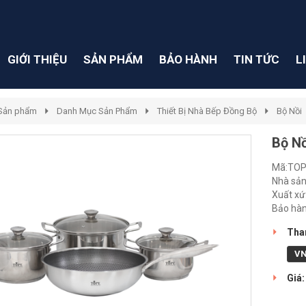
GIỚI THIỆU
SẢN PHẨM
BẢO HÀNH
TIN TỨC
L
Sản phẩm
Danh Mục Sản Phẩm
Thiết Bị Nhà Bếp Đồng Bộ
Bộ Nồi
Bộ Nồ
Mã:TOP
Nhà sản
Xuất xứ
Bảo hà
Than
V
Giá: