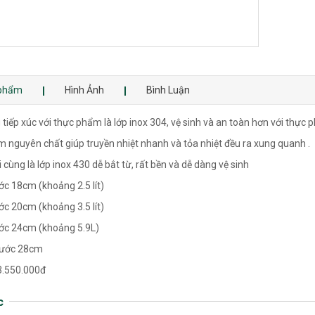
 phẩm
Hình Ảnh
Bình Luận
tiếp xúc với thực phẩm là lớp inox 304, vệ sinh và an toàn hơn với thực 
m nguyên chất giúp truyền nhiệt nhanh và tỏa nhiệt đều ra xung quanh .
cùng là lớp inox 430 dễ bắt từ, rất bền và dễ dàng vệ sinh
ớc 18cm (khoảng 2.5 lít)
ớc 20cm (khoảng 3.5 lít)
ước 24cm (khoảng 5.9L)
hước 28cm
 3.550.000đ
c