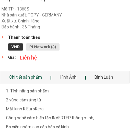
Mã:TP - 1368S
Nhà sản xuất: TOPY - GERMANY
Xuất xứ: Chính Hãng
Bảo hành : 36 Tháng
Thanh toán theo:
VNĐ
PI Network ($)
Liên hệ
Giá:
Chi tiết sản phẩm
Hình Ảnh
Bình Luận
1. Tính năng sản phẩm:
2 vùng cảm ứng từ
Mặt kính K EuroKera
Công nghệ cảm biến tần INVERTER thông minh,
Bo viền nhôm cao cấp bảo vệ kính