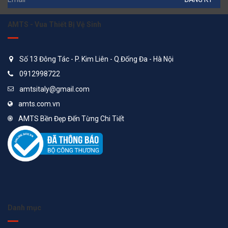
AMTS - Vua Thiết Bị Vệ Sinh
Số 13 Đông Tác - P. Kim Liên - Q.Đống Đa - Hà Nội
0912998722
amtsitaly@gmail.com
amts.com.vn
AMTS Bền Đẹp Đến Từng Chi Tiết
Danh mục