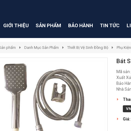
GIỚI THIỆU
SẢN PHẨM
BẢO HÀNH
TIN TỨC
L
Sản phẩm
Danh Mục Sản Phẩm
Thiết Bị Vệ Sinh Đồng Bộ
Phụ Kiện
Bát S
Mã sản 
Xuất Xứ
Bảo Hàn
Nhà Sản
Than
V
Giá: