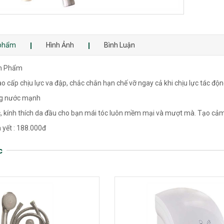
 phẩm
Hình Ảnh
Bình Luận
ản Phẩm
o cấp chịu lực va đập, chắc chắn hạn chế vỡ ngay cả khi chịu lực tác độ
ng nước mạnh
, kính thích da đầu cho bạn mái tóc luôn mềm mại và mượt mà. Tạo cảm 
 yết : 188.000đ
c