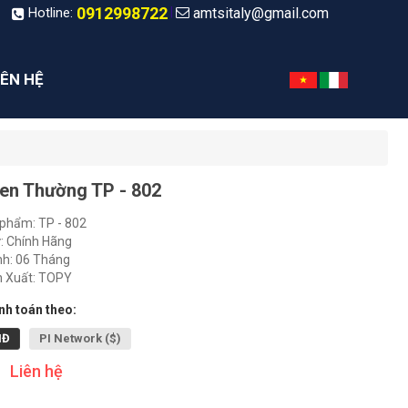
0912998722
amtsitaly@gmail.com
|
Hotline:
IÊN HỆ
en Thường TP - 802
phẩm: TP - 802
: Chính Hãng
h: 06 Tháng
 Xuất: TOPY
h toán theo:
NĐ
PI Network ($)
Liên hệ