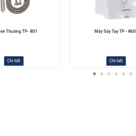
Sen Thường TP- 801
Máy Sấy Tay TP - 860
Chi tiết
Chi tiết