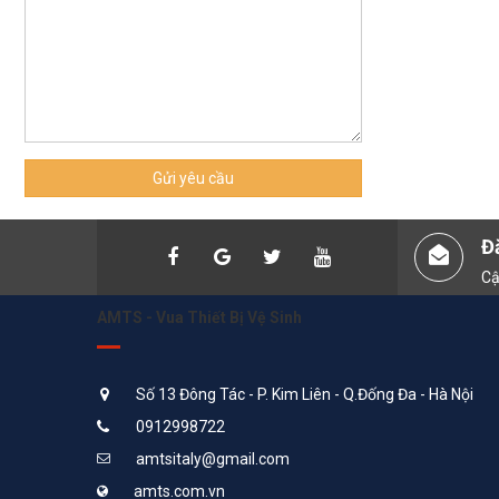
Gửi yêu cầu
Đ
Cậ
AMTS - Vua Thiết Bị Vệ Sinh
Số 13 Đông Tác - P. Kim Liên - Q.Đống Đa - Hà Nội
0912998722
amtsitaly@gmail.com
amts.com.vn